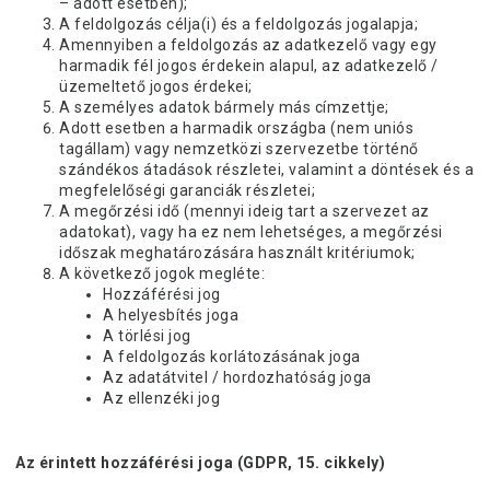
– adott esetben);
A feldolgozás célja(i) és a feldolgozás jogalapja;
Amennyiben a feldolgozás az adatkezelő vagy egy
harmadik fél jogos érdekein alapul, az adatkezelő /
üzemeltető jogos érdekei;
A személyes adatok bármely más címzettje;
Adott esetben a harmadik országba (nem uniós
tagállam) vagy nemzetközi szervezetbe történő
szándékos átadások részletei, valamint a döntések és a
megfelelőségi garanciák részletei;
A megőrzési idő (mennyi ideig tart a szervezet az
adatokat), vagy ha ez nem lehetséges, a megőrzési
időszak meghatározására használt kritériumok;
A következő jogok megléte:
Hozzáférési jog
A helyesbítés joga
A törlési jog
A feldolgozás korlátozásának joga
Az adatátvitel / hordozhatóság joga
Az ellenzéki jog
Az érintett hozzáférési joga (GDPR, 15. cikkely)