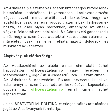
Az Adatkezelő a személyes adatok biztonságos kezelésének
biztosítása érdekében folyamatosan kockázatelemzést
végez, ezzel mindenekelőtt azt biztosítva, hogy az
adatokhoz csak az erre jogosult személyek férhessenek
hozzá, és csak olyan mértékben, amennyire az általuk
végzett feladatok ezt indokolják. Az Adatkezelő gondoskodik
arról, hogy a személyes adatokkal kapcsolatos valamennyi
műveletet csak az erre felhatalmazott dolgozók és
munkatársak végezzék.
Alapítványunk elérhetőségei:
Az Adatkezelővel az alábbi e-mail cím alatt léphet
kapcsolatba office@studium.ro vagy levélben a
Marosvásárhely, Rigó (Gh. Avramescu) utca 11. szám címen.
Az Adatkezelő Adatvédelmi Biztost nevezett ki, akivel
valamennyi a személyes adatok kezelésével kapcsolatos
ügyben, az
office@studium.ro
email címen léphet
kapcsolatban.
Jelen ADATVÉDELMI POLITIKA esetleges változtotatásának
jogát az Alapítványunk fenntartja,