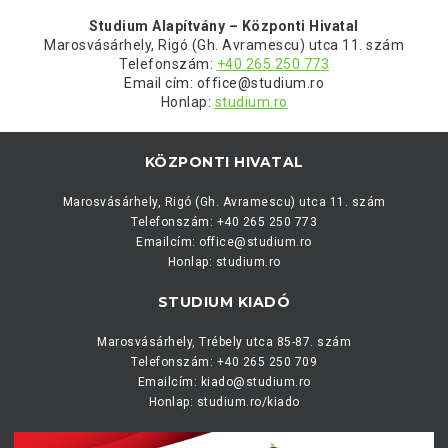
Studium Alapítvány – Központi Hivatal
Marosvásárhely, Rigó (Gh. Avramescu) utca 11. szám
Telefonszám:
+40 265 250 773
Email cím: office@studium.ro
Honlap:
studium.ro
KÖZPONTI HIVATAL
Marosvásárhely, Rigó (Gh. Avramescu) utca 11. szám
Telefonszám:
+40 265 250 773
Emailcím:
office
studium.ro
Honlap:
studium.ro
STUDIUM KIADÓ
Marosvásárhely, Trébely utca 85-87. szám
Telefonszám:
+40 265 250 709
Emailcím:
kiado
studium.ro
Honlap:
studium.ro/kiado