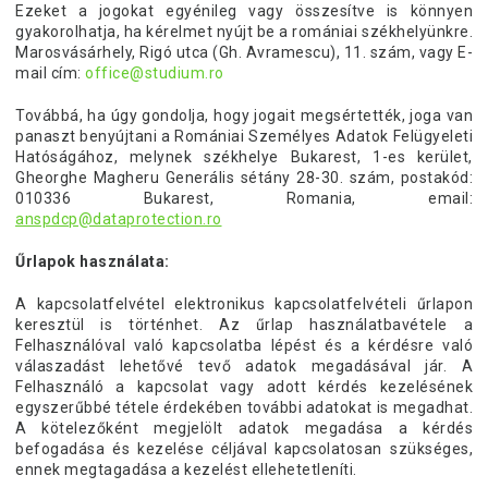
Ezeket a jogokat egyénileg vagy összesítve is könnyen
gyakorolhatja, ha kérelmet nyújt be a romániai székhelyünkre.
Marosvásárhely, Rigó utca (Gh. Avramescu), 11. szám, vagy E-
mail cím:
office@studium.ro
Továbbá, ha úgy gondolja, hogy jogait megsértették, joga van
panaszt benyújtani a Romániai Személyes Adatok Felügyeleti
Hatóságához, melynek székhelye Bukarest, 1-es kerület,
Gheorghe Magheru Generális sétány 28-30. szám, postakód:
010336 Bukarest, Romania, email:
anspdcp@dataprotection.ro
Űrlapok használata:
A kapcsolatfelvétel elektronikus kapcsolatfelvételi űrlapon
keresztül is történhet. Az űrlap használatbavétele a
Felhasználóval való kapcsolatba lépést és a kérdésre való
válaszadást lehetővé tevő adatok megadásával jár. A
Felhasználó a kapcsolat vagy adott kérdés kezelésének
egyszerűbbé tétele érdekében további adatokat is megadhat.
A kötelezőként megjelölt adatok megadása a kérdés
befogadása és kezelése céljával kapcsolatosan szükséges,
ennek megtagadása a kezelést ellehetetleníti.