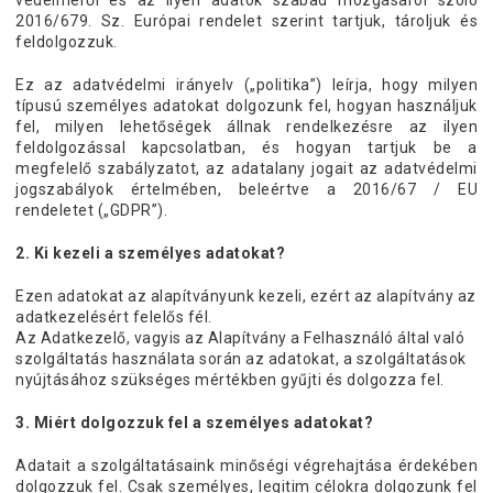
védelméről és az ilyen adatok szabad mozgásáról szóló
2016/679. Sz. Európai rendelet szerint tartjuk, tároljuk és
feldolgozzuk.
Ez az adatvédelmi irányelv („politika”) leírja, hogy milyen
típusú személyes adatokat dolgozunk fel, hogyan használjuk
fel, milyen lehetőségek állnak rendelkezésre az ilyen
feldolgozással kapcsolatban, és hogyan tartjuk be a
megfelelő szabályzatot, az adatalany jogait az adatvédelmi
jogszabályok értelmében, beleértve a 2016/67 / EU
rendeletet („GDPR”).
2. Ki kezeli a személyes adatokat?
Ezen adatokat az alapítványunk kezeli, ezért az alapítvány az
adatkezelésért felelős fél.
Az Adatkezelő, vagyis az Alapítvány a Felhasználó által való
szolgáltatás használata során az adatokat, a szolgáltatások
nyújtásához szükséges mértékben gyűjti és dolgozza fel.
3. Miért dolgozzuk fel a személyes adatokat?
Adatait a szolgáltatásaink minőségi végrehajtása érdekében
dolgozzuk fel. Csak személyes, legitim célokra dolgozunk fel