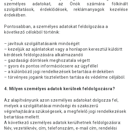
személyes adatokat, az Önök számára fölkínált
szolgáltatások, érdeklődések, reklámanyagok kezelése
érdekében.
Pontosabban, a személyes adatokat feldolgozása a
következő célokból történik:
– javítsuk szolgáltatásaink minőségét
– kezeljük az ajánlatokat vagy a honlapon keresztül küldött
kérdések feldolgozására alkalmazandó
– gazdasági döntések meghozatala végett
– gyors és pontos információcsere az ügyféllel
– a különböző jogi rendelkezések betartása érdekében
– törvényes jogaink tiszteletben tartása és védelme céljából
.
4. Milyen személyes adatok kerülnek feldolgozásra?
Az alapítványunk azon személyes adatokat dolgozza fel,
melyek a szolgáltatásai minőségi és szakszerű
végrehajtására szükségesek, a megfelelő jogi rendelkezések
betartása mellett.
A következő személyes adatok kerülhetnek feldolgozásra:
Név, vezetéknév, cím, telefonszám, e-mail cím, rendelési