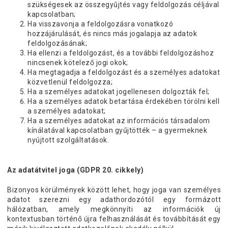
szükségesek az összegyűjtés vagy feldolgozás céljával
kapcsolatban;
Ha visszavonja a feldolgozásra vonatkozó
hozzájárulását, és nincs más jogalapja az adatok
feldolgozásának;
Ha ellenzi a feldolgozást, és a további feldolgozáshoz
nincsenek kötelező jogi okok;
Ha megtagadja a feldolgozást és a személyes adatokat
közvetlenül feldolgozza;
Ha a személyes adatokat jogellenesen dolgozták fel;
Ha a személyes adatok betartása érdekében törölni kell
a személyes adatokat;
Ha a személyes adatokat az információs társadalom
kínálatával kapcsolatban gyűjtötték – a gyermeknek
nyújtott szolgáltatások.
Az adatátvitel joga (GDPR 20. cikkely)
Bizonyos körülmények között lehet, hogy joga van személyes
adatot szerezni egy adathordozótól egy formázott
hálózatban, amely megkönnyíti az információk új
kontextusban történő újra felhasználását és továbbítását egy