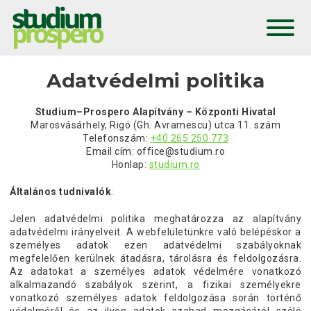
AZ ALAPÍTVÁNYRÓL
HÍREK
PROJEKTJEINK
HU
TEVÉKENYSÉGEINK
Adatvédelmi politika
PÁLYÁZATOK
KAPCSOLAT
Studium–Prospero Alapítvány – Központi Hivatal
Marosvásárhely, Rigó (Gh. Avramescu) utca 11. szám
Telefonszám:
+40 265 250 773
Email cím: office@studium.ro
Honlap:
studium.ro
Általános tudnivalók
:
Jelen adatvédelmi politika meghatározza az alapítvány
adatvédelmi irányelveit. A webfelületünkre való belépéskor a
személyes adatok ezen adatvédelmi szabályoknak
megfelelően kerülnek átadásra, tárolásra és feldolgozásra.
Az adatokat a személyes adatok védelmére vonatkozó
alkalmazandó szabályok szerint, a fizikai személyekre
vonatkozó személyes adatok feldolgozása során történő