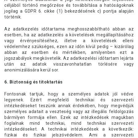
céljából történő megőrzése és továbbítása a hatóságoknak
jogilag a GDPR 6. cikke (1) bekezdésének c) pontja alapján
történik.
Az adatkezelés időtartama meghosszabbítható abban az
esetben, ha az adatkezelés a követelések megállapításához
vagy érvényesítéséhez, illetve a követelések elleni
védelemhez szükséges, ezen az időn kívül pedig – kizárólag
abban az esetben és mértékben, amilyenben ezt a
jogszabályok megkövetelik. Az adatkezelési időtartam lejárta
után az adatok visszavonhatatlan törlésére vagy
anonimizálására kerül sor.
6. Biztonság és titoktartás
Fontosnak tartjuk, hogy a személyes adatok jól védve
legyenek. Ezért megfelelő technikai és szervezeti
intézkedéseket teszünk annak érdekében, hogy megvédjük
személyes adatait a veszteség vagy az illegális feldolgozás
bármilyen formája ellen. Ezek az intézkedések magukban
foglalnak mind technikai, mind technikai szervezeti
intézkedéseket. A technikai intézkedések a következők:
fizikai és fizikai jelszóvédelem. Ami a szervezeti