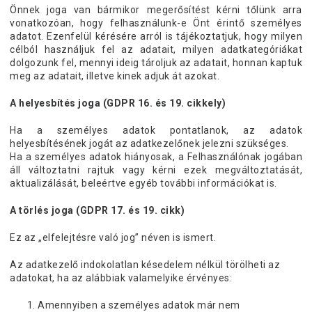
Önnek joga van bármikor megerősítést kérni tőlünk arra
vonatkozóan, hogy felhasználunk-e Önt érintő személyes
adatot. Ezenfelül kérésére arról is tájékoztatjuk, hogy milyen
célból használjuk fel az adatait, milyen adatkategóriákat
dolgozunk fel, mennyi ideig tároljuk az adatait, honnan kaptuk
meg az adatait, illetve kinek adjuk át azokat.
A helyesbítés joga (GDPR 16. és 19. cikkely)
Ha a személyes adatok pontatlanok, az adatok
helyesbítésének jogát az adatkezelőnek jelezni szükséges.
Ha a személyes adatok hiányosak, a Felhasználónak jogában
áll változtatni rajtuk vagy kérni ezek megváltoztatását,
aktualizálását, beleértve egyéb további információkat is.
A törlés joga (GDPR 17. és 19. cikk)
Ez az „elfelejtésre való jog” néven is ismert.
Az adatkezelő indokolatlan késedelem nélkül törölheti az
adatokat, ha az alábbiak valamelyike ​​érvényes:
Amennyiben a személyes adatok már nem