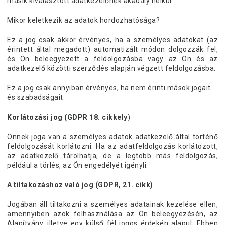
másik kiválasztott adatkezelőnek akadály nélkül.
Mikor keletkezik az adatok hordozhatósága?
Ez a jog csak akkor érvényes, ha a személyes adatokat (az
érintett által megadott) automatizált módon dolgozzák fel,
és Ön beleegyezett a feldolgozásba vagy az Ön és az
adatkezelő közötti szerződés alapján végzett feldolgozásba.
Ez a jog csak annyiban érvényes, ha nem érinti mások jogait
és szabadságait.
Korlátozási jog (GDPR 18. cikkely
)
Önnek joga van a személyes adatok adatkezelő által történő
feldolgozását korlátozni. Ha az adatfeldolgozás korlátozott,
az adatkezelő tárolhatja, de a legtöbb más feldolgozás,
például a törlés, az Ön engedélyét igényli.
A tiltakozáshoz való jog (GDPR, 21. cikk)
Jogában áll tiltakozni a személyes adatainak kezelése ellen,
amennyiben azok felhasználása az Ön beleegyezésén, az
Alapítvány, illetve egy külső fél jogos érdekén alapul. Ebben