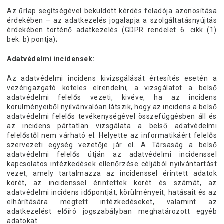
Az űrlap segítségével beküldött kérdés feladója azonosítása
érdekében – az adatkezelés jogalapja a szolgáltatásnyújtás
érdekében történő adatkezelés (GDPR rendelet 6. cikk (1)
bek. b) pontja);
Adatvédelmi incidensek:
Az adatvédelmi incidens kivizsgálását értesítés esetén a
vezérigazgató köteles elrendelni, a vizsgálatot a belső
adatvédelmi felelős vezeti, kivéve, ha az incidens
körülményeiből nyilvánvalóan látszik, hogy az incidens a belső
adatvédelmi felelős tevékenységével összefüggésben áll és
az incidens pártatlan vizsgálata a belső adatvédelmi
felelőstől nem várható el. Helyette az informatikáért felelős
szervezeti egység vezetője jár el. A Társaság a belső
adatvédelmi felelős útján az adatvédelmi incidenssel
kapcsolatos intézkedések ellenőrzése céljából nyilvántartást
vezet, amely tartalmazza az incidenssel érintett adatok
körét, az incidenssel érintettek körét és számát, az
adatvédelmi incidens időpontját, körülményeit, hatásait és az
elhárítására megtett intézkedéseket, valamint az
adatkezelést előíró jogszabályban meghatározott egyéb
adatokat.