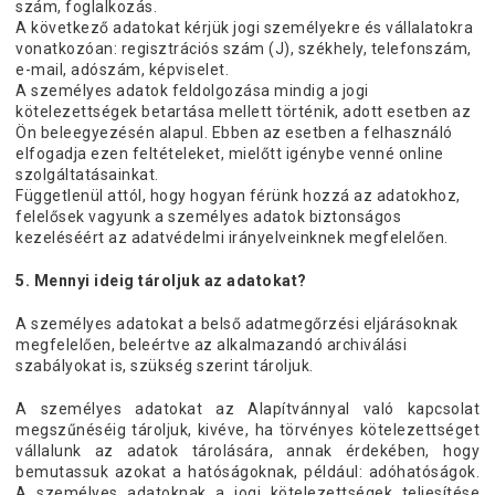
szám, foglalkozás.
A következő adatokat kérjük jogi személyekre és vállalatokra
vonatkozóan: regisztrációs szám (J), székhely, telefonszám,
e-mail, adószám, képviselet.
A személyes adatok feldolgozása mindig a jogi
kötelezettségek betartása mellett történik, adott esetben az
Ön beleegyezésén alapul. Ebben az esetben a felhasználó
elfogadja ezen feltételeket, mielőtt igénybe venné online
szolgáltatásainkat.
Függetlenül attól, hogy hogyan férünk hozzá az adatokhoz,
felelősek vagyunk a személyes adatok biztonságos
kezeléséért az adatvédelmi irányelveinknek megfelelően.
5. Mennyi ideig tároljuk az adatokat?
A személyes adatokat a belső adatmegőrzési eljárásoknak
megfelelően, beleértve az alkalmazandó archiválási
szabályokat is, szükség szerint tároljuk.
A személyes adatokat az Alapítvánnyal való kapcsolat
megszűnéséig tároljuk, kivéve, ha törvényes kötelezettséget
vállalunk az adatok tárolására, annak érdekében, hogy
bemutassuk azokat a hatóságoknak, például: adóhatóságok.
A személyes adatoknak a jogi kötelezettségek teljesítése