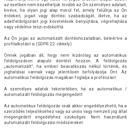
az esetben nem kezelhetjük tovább az Ön személyes adatait,
kivéve, ha olyan jogi alap merül fel, amely felülírja az Ön
érdekeit, jogait vagy döntési szabadságát, illetve, ha az
adatfeldolgozást jogi követelések benyújtása, végrehajtása
vagy védelme teszi indokolttá.
Az Ön jogai az automatizált döntéshozatalban, beleértve a
profilalkotást is (GDPR 22. cikkely)
Önnek jogában áll, hogy nem kizárólag az automatikus
feldolgozáson alapuló döntést hozzon. A feldolgozás
„automatizált”, ha emberi beavatkozás nélkül történik, és
joghatásai vannak vagy jelentősen befolyásolja Önt. Az
automatikus feldolgozás magában foglalja a profilozást.
A személyes adatok tekintetében, ha az automatikus /
automatizált feldolgozás megengedett
Az automatikus feldolgozás csak akkor engedélyezhető, ha a
szerződés teljesítéséhez vagy az uniós vagy nemzeti jog által
megengedett engedélyhez szükséges. Nem használunk
automatizált feldolgozási módszereket.